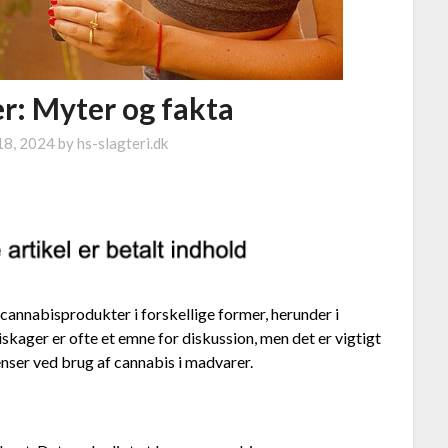
r: Myter og fakta
18, 2024
by
hs-slagteri.dk
r cannabisprodukter i forskellige former, herunder i
ager er ofte et emne for diskussion, men det er vigtigt
enser ved brug af cannabis i madvarer.