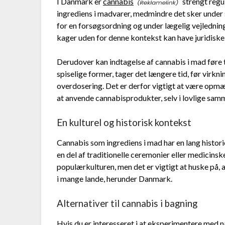
I Danmark er
cannabis
strengt regu
ingrediens i madvarer, medmindre det sker under
for en forsøgsordning og under lægelig vejlednin
kager uden for denne kontekst kan have juridisk
Derudover kan indtagelse af cannabis i mad føre t
spiselige former, tager det længere tid, før virkni
overdosering. Det er derfor vigtigt at være opm
at anvende cannabisprodukter, selv i lovlige sa
En kulturel og historisk kontekst
Cannabis som ingrediens i mad har en lang historie
en del af traditionelle ceremonier eller medicinsk
populærkulturen, men det er vigtigt at huske på,
i mange lande, herunder Danmark.
Alternativer til cannabis i bagning
Hvis du er interesseret i at eksperimentere med n