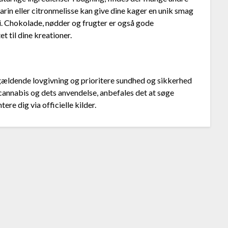
in eller citronmelisse kan give dine kager en unik smag
i. Chokolade, nødder og frugter er også gode
t til dine kreationer.
 gældende lovgivning og prioritere sundhed og sikkerhed
m cannabis og dets anvendelse, anbefales det at søge
ere dig via officielle kilder.