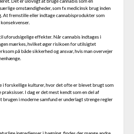
leret. Det er ulovligt at bruge cannabis som en
 særlige omstændigheder, som fx medicinsk brug inden
g. At fremstille eller indtage cannabisprodukter som
e konsekvenser.
il uforudsigelige effekter. Når cannabis indtages i
ngen mærkes, hvilket øger risikoen for utilsigtet
ærksom på både sikkerhed og ansvar, hvis man overvejer
mmenhænge.
 i forskellige kulturer, hvor det ofte er blevet brugt som
e praksisser. I dag er det mest kendt som en del af
 at brugen i moderne samfund er underlagt strenge regler
aturlige ingredienser i bagning, findes der mange andre